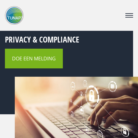
PRODUCTEN
PRIVACY & COMPLIANCE
DOWNLOAD CENTER
OVER TUNAP
CATALOGUS
DOE EEN MELDING
CONTACT
VACATURE
Webshop voor bedrijven
Voor consumenten