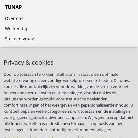
TUNAP
Over ons
Werken bij
Stel een vraag
BLIJF OP DE HOOGTE
Privacy & cookies
Door op toestaan te klikken, stelt u ons in staat u een optimale
website-ervaring en eenvoudige winkelprocessen te bieden. Dit omvat
cookies die noodzakelijk zijn voor de werking van de site en voor het
First name
*
beheer van onze diensten en toepassingen, alsook cookies die
uitsluitend worden gebruikt voor statistische doeleinden,
comfortinstellingen of het weergeven van gepersonaliseerde inhoud. U
kunt zelf bepalen welke categorieën u wilt toestaan en de instellingen
Last name
*
voor gegevensgebruik individueel aanpassen. Wij wijzen u erop dat niet
alle functionaliteiten van de site beschikbaar zijn op basis van uw
instellingen. U kunt deze natuurlijk op elk moment wijzigen.
Met respect voor jouw privacy.