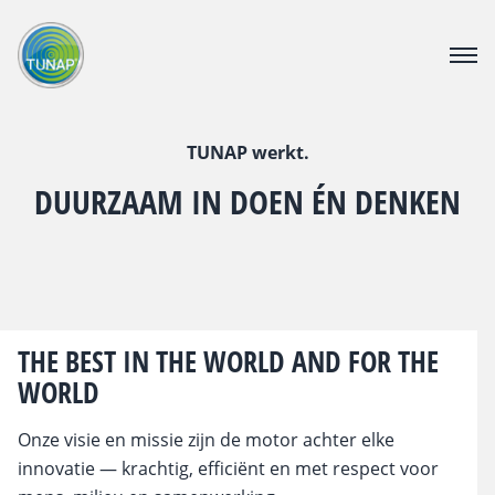
PRODUCTEN
DOWNLOAD CENTER
TUNAP werkt.
OVER TUNAP
DUURZAAM IN DOEN ÉN DENKEN
CATALOGUS
CONTACT
VACATURE
THE BEST IN THE WORLD AND FOR THE
Webshop voor bedrijven
WORLD
Voor consumenten
Onze visie en missie zijn de motor achter elke
innovatie — krachtig, efficiënt en met respect voor