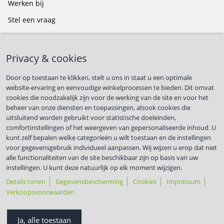
Werken bij
Stel een vraag
BLIJF OP DE HOOGTE
Privacy & cookies
Door op toestaan te klikken, stelt u ons in staat u een optimale
website-ervaring en eenvoudige winkelprocessen te bieden. Dit omvat
cookies die noodzakelijk zijn voor de werking van de site en voor het
First name
*
beheer van onze diensten en toepassingen, alsook cookies die
uitsluitend worden gebruikt voor statistische doeleinden,
comfortinstellingen of het weergeven van gepersonaliseerde inhoud. U
kunt zelf bepalen welke categorieën u wilt toestaan en de instellingen
Last name
*
voor gegevensgebruik individueel aanpassen. Wij wijzen u erop dat niet
alle functionaliteiten van de site beschikbaar zijn op basis van uw
instellingen. U kunt deze natuurlijk op elk moment wijzigen.
Met respect voor jouw privacy.
Details tonen
Gegevensbescherming
Cookies
Impressum
Verkoopsvoorwaarden
Privacy &
©
Nederlands
Voorwaarden
compliance
TUNAP
- België
Ja, alle toestaan