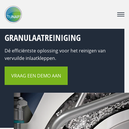
PRODUCTEN
GRANULAATREINIGING
DOWNLOAD CENTER
OVER TUNAP
Dé efficiëntste oplossing voor het reinigen van
CATALOGUS
vervuilde inlaatkleppen.
CONTACT
VACATURE
VRAAG EEN DEMO AAN
Webshop voor bedrijven
Voor consumenten