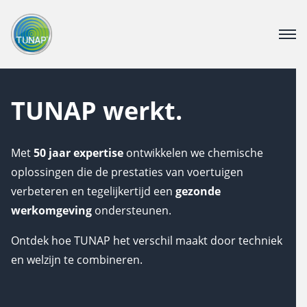
PRODUCTEN
DOWNLOAD CENTER
TUNAP werkt.
OVER TUNAP
CATALOGUS
CONTACT
Met
50 jaar expertise
ontwikkelen we chemische
oplossingen die de prestaties van voertuigen
VACATURE
verbeteren en tegelijkertijd een
gezonde
werkomgeving
ondersteunen.
Webshop voor bedrijven
Ontdek hoe TUNAP het verschil maakt door techniek
en welzijn te combineren.
Voor consumenten