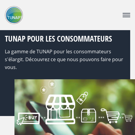
PRODUITS
TUNAP POUR LES CONSOMMATEURS
CONNAISSANCES
À PROPOS DE TUNAP
La gamme de TUNAP pour les consommateurs
CATALOGUE
s'élargit. Découvrez ce que nous pouvons faire pour
CONTACT
vous.
Boutique en ligne pour entreprises
Pour les consommateurs